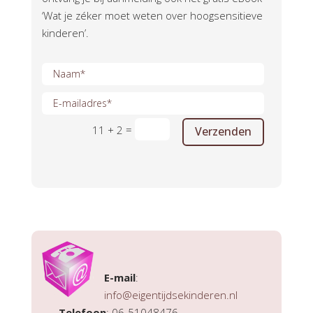
‘Wat je zéker moet weten over hoogsensitieve
kinderen’.
=
11 + 2
Verzenden
E-mail
:
info@eigentijdsekinderen.nl
Telefoon
: 06-51048476