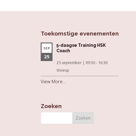
Toekomstige evenementen
5-daagse Training HSK
SEP
Coach
25
25 september | 09:30
-
16:30
Weesp
View More…
Zoeken