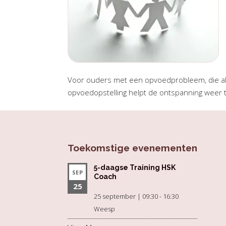
Voor ouders met een opvoedprobleem, die al v
opvoedopstelling helpt de ontspanning weer t
Toekomstige evenementen
5-daagse Training HSK
SEP
Coach
25
25 september | 09:30
-
16:30
Weesp